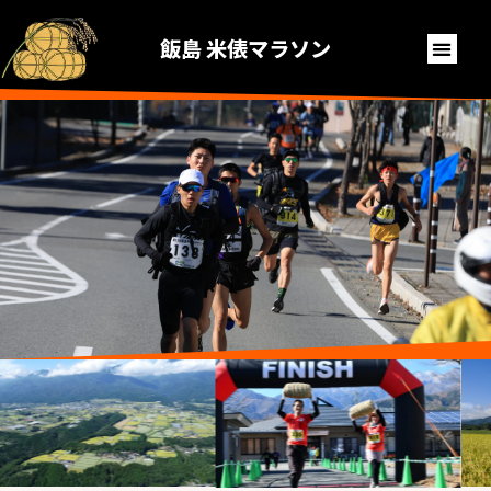
飯島 米俵マラソン