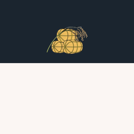
縁起（福俵）を担いで走ろう！
info@komedawara.jp