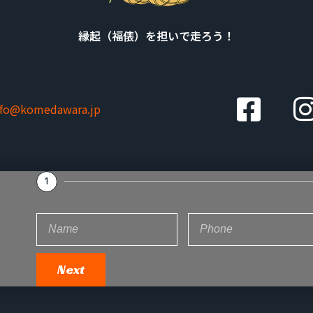
縁起（福俵）を担いで走ろう！
nfo@komedawara.jp
1
Next