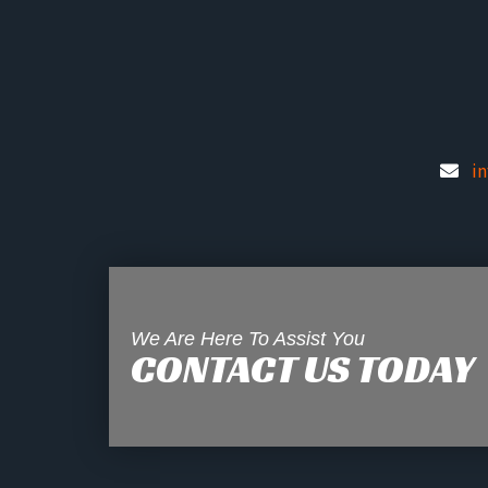
i
We Are Here To Assist You
CONTACT US TODAY