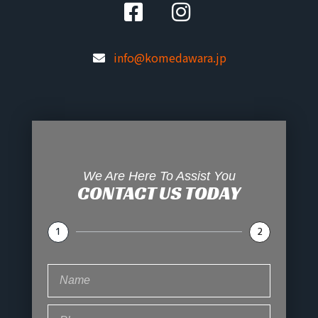
info@komedawara.jp
We Are Here To Assist You
CONTACT US TODAY
1
2